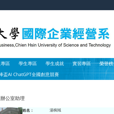
生專區
學生專區
學生成就
實習專區
榮譽榜
棒盃AI ChatGPT全國創意競賽
公室助理
湯椀羢
姓名：