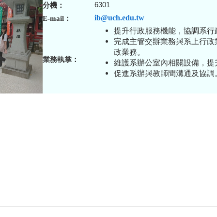
6301
分機：
ib@uch.edu.tw
E-mail
：
提升行政服務機能，協調系行
完成主管交辦業務與系上行政
政業務。
業務執掌：
維護系辦公室內相關設備，提
促進系辦與教師間溝通及協調