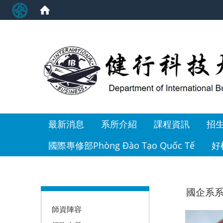
:::
最新消息
系所介紹
課程資訊
招
國際專修部Phòng Đào Tạo Quốc Tế
好
:::
國企系系辦
師資陣容