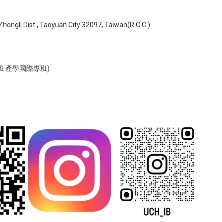
ongli Dist., Taoyuan City 32097, Taiwan(R.O.C.)
 產學國際專班)