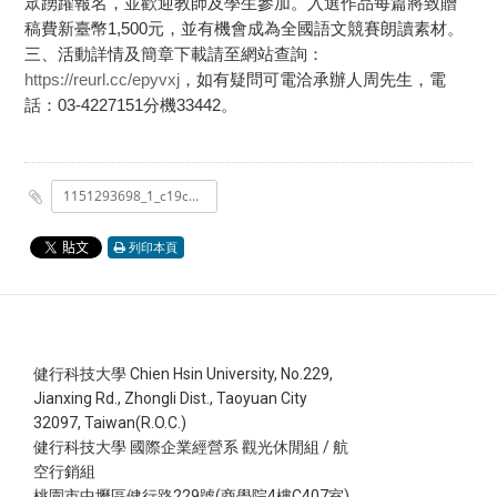
眾踴躍報名，並歡迎教師及學生參加。入選作品每篇將致贈
稿費新臺幣1,500元，並有機會成為全國語文競賽朗讀素材。
三、活動詳情及簡章下載請至網站查詢：
https://reurl.cc/epyvxj
，如有疑問可電洽承辦人周先生，電
話：03-4227151分機33442。
1151293698_1_c19cb8e0c8ac24e9d59e14d33f1b3bb7_A09000000E_1152401219_senddoc1_Attach1.pdf
列印本頁
健行科技大學 Chien Hsin University, No.229,
Jianxing Rd., Zhongli Dist., Taoyuan City
32097, Taiwan(R.O.C.)
健行科技大學 國際企業經營系 觀光休閒組 / 航
空行銷組
桃園市中壢區健行路229號(商學院4樓C407室)