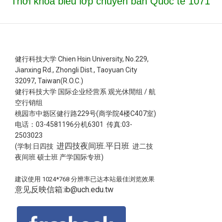
Thời khóa biểu lớp chuyên ban Quốc tế 1071
健行科技大学 Chien Hsin University, No.229,
Jianxing Rd., Zhongli Dist., Taoyuan City
32097, Taiwan(R.O.C.)
健行科技大学 国际企业经营系 观光休閒组 / 航
空行销组
桃园市中坜区健行路229号(商学院4楼C407室)
电话：03-4581196分机6301 传真:03-
2503023
进四技夜间班.平日班
(学制:日四技
进二技
夜间班 硕士班 产学国际专班)
建议使用 1024*768 分辨率已达本站最佳浏览效果
意见反映信箱:ib@uch.edu.tw