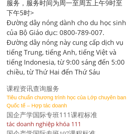
服务，服务时间为周一至周五上午9时至
下午5时>
Đường dây nóng dành cho du học sinh
của Bộ Giáo dục: 0800-789-007.
Đường dây nóng này cung cấp dịch vụ
tiếng Trung, tiếng Anh, tiếng Việt và
tiếng Indonesia, từ 9:00 sáng đến 5:00
chiều, từ Thứ Hai đến Thứ Sáu
课程资讯查询服务
Tiêu chuẩn chương trình học của Lớp chuyên ban
Quốc tế – Hợp tác doanh
国企产学国际专班111课程标准
tác doanh nghiệp khóa 111
国企产学国际专班107课程标准