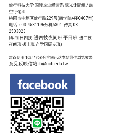
健行科技大学 国际企业经营系 观光休閒组 / 航
空行销组
桃园市中坜区健行路229号(商学院4楼C407室)
电话：03-4581196分机6301 传真:03-
2503023
进四技夜间班.平日班
(学制:日四技
进二技
夜间班 硕士班 产学国际专班)
建议使用 1024*768 分辨率已达本站最佳浏览效果
意见反映信箱:ib@uch.edu.tw