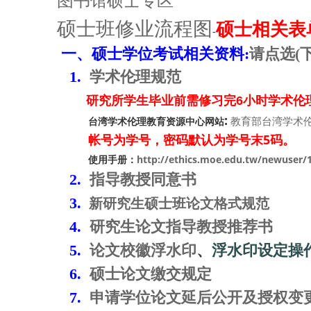
图书馆硕士专区
硕士班修业流程图
硕士相关表
-
一、硕士学位考试相关资料:
请点选(
1.
学术伦理规范
研究所学生毕业前需修习完6小时学术伦
:
教育部台湾学术
台湾学术伦理教育资源中心网站
帐号为学号，密码默认为学号末5码。
使用手册：
http://ethics.moe.edu.tw/newuser/
2.
指导教授同意书
3.
新
研究生硕士班论文格式规范
4.
研究生论文指导教授推荐书
5.
论文校徽浮水印
、
浮水印设定操
6.
硕士论文缴交
规定
7.
申请学位论文延后公开及授权变