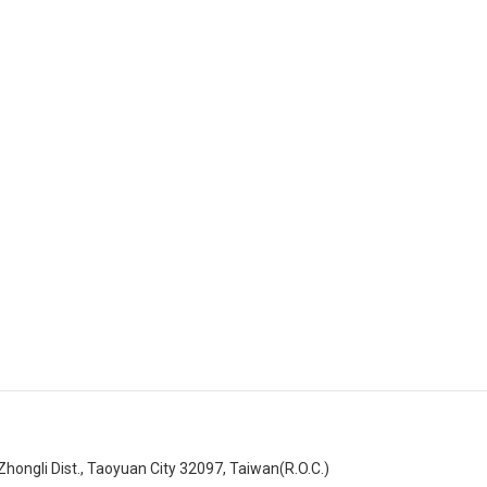
ongli Dist., Taoyuan City 32097, Taiwan(R.O.C.)