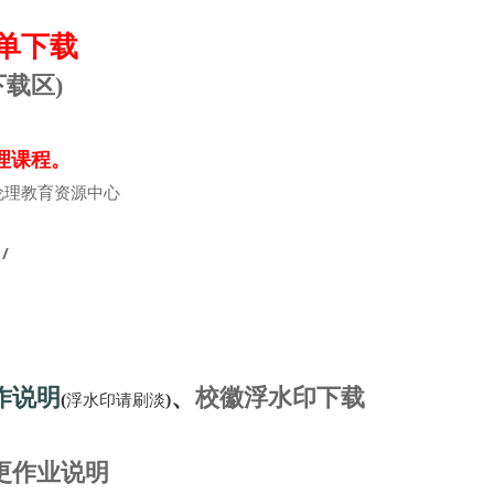
单下载
下载区)
理课程。
伦理教育资源中心
1/
作说明
、
校徽浮水印下载
浮水印请刷淡
(
)
更作业说明