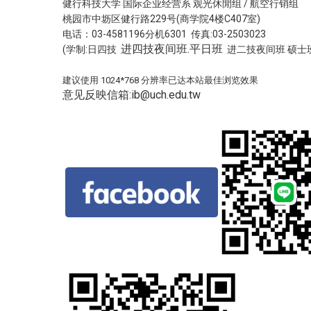
健行科技大学 国际企业经营系 观光休閒组 / 航空行销组
桃园市中坜区健行路229号(商学院4楼C407室)
电话：03-4581196分机6301 传真:03-2503023
进四技夜间班.平日班
(学制:日四技
进二技夜间班 硕士班
建议使用 1024*768 分辨率已达本站最佳浏览效果
意见反映信箱:ib@uch.edu.tw