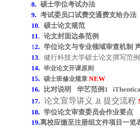
8.
硕士学位考试办法
9.
考试委员口试费交通费支给办法
10
.
硕士论文规范
11
.
论文封面边条范例
1
2
.
学位论文与专业领域审查机制 声
健行科技大学硕士论文撰写范例
13
.
14.
毕业论文开课原则
硕士班修业规章
15.
NEW
16.
比对说明
华艺范例1
iThenti
论文宣导讲义
提交流程
17
.
及
18.
学位论文审查委员会作业要点
19.
离校应缴至注册组文件项目一览