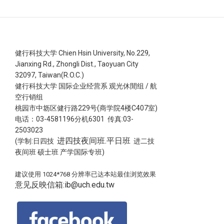
健行科技大学 Chien Hsin University, No.229,
Jianxing Rd., Zhongli Dist., Taoyuan City
32097, Taiwan(R.O.C.)
健行科技大学 国际企业经营系 观光休閒组 / 航
空行销组
桃园市中坜区健行路229号(商学院4楼C407室)
电话：03-4581196分机6301 传真:03-
2503023
进四技夜间班.平日班
(学制:日四技
进二技
夜间班 硕士班 产学国际专班)
建议使用 1024*768 分辨率已达本站最佳浏览效果
意见反映信箱:ib@uch.edu.tw