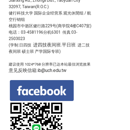
Jianxing Rd., Zhongli Dist., Taoyuan City
32097, Taiwan(R.O.C.)
健行科技大学 国际企业经营系 观光休閒组 / 航
空行销组
桃园市中坜区健行路229号(商学院4楼C407室)
电话：03-4581196分机6301 传真:03-
2503023
进四技夜间班.平日班
(学制:日四技
进二技
夜间班 硕士班 产学国际专班)
建议使用 1024*768 分辨率已达本站最佳浏览效果
意见反映信箱:ib@uch.edu.tw